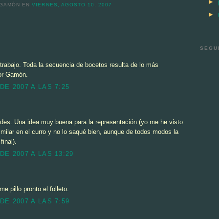
►
 GAMÓN
EN
VIERNES, AGOSTO 10, 2007
►
SEGU
trabajo. Toda la secuencia de bocetos resulta de lo más
por Gamón.
DE 2007 A LAS 7:25
des. Una idea muy buena para la representación (yo me he visto
milar en el curro y no lo saqué bien, aunque de todos modos la
final).
DE 2007 A LAS 13:29
e pillo pronto el folleto.
DE 2007 A LAS 7:59