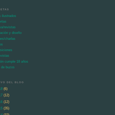
UETAS
s ilustrados
ertas
sa/revistas
tración y diseño
res/charlas
os
siciones
evistas
ón cumple 18 años
a de buzos
IVO DEL BLOG
18
(6)
17
(12)
16
(12)
15
(35)
14
(32)