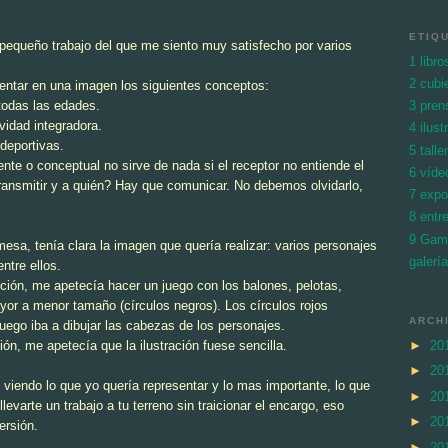
ETIQ
pequeño trabajo del que me siento muy satisfecho por varios
1 libro
2 cubi
sentar en una imagen los siguientes conceptos:
todas las edades.
3 pren
vidad integradora.
4 ilus
 deportivas.
5 talle
ente o conceptual no sirve de nada si el receptor no entiende el
6 víde
nsmitir y a quién? Hay que comunicar. No debemos olvidarlo,
7 expo
8 entr
9 Gam
esa, tenía clara la imagen que quería realizar: varios personajes
galerí
ntre ellos.
ción, me apetecía hacer un juego con los balones, pelotas,
or a menor tamaño (círculos negros). Los círculos rojos
ARCH
luego iba a dibujar las cabezas de los personajes.
►
20
n, me apetecía que la ilustración fuese sencilla.
►
20
 viendo lo que yo quería representar y lo mas importante, lo que
►
20
levarte un trabajo a tu terreno sin traicionar el encargo, eso
►
20
ersión.
►
20