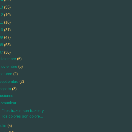
13
(55)
12
(19)
11
(16)
10
(31)
09
(47)
08
(63)
07
(36)
diciembre
(6)
noviembre
(5)
octubre
(2)
septiembre
(2)
agosto
(3)
lusiones
Comunicar
. “Los trazos son trazos y
los colores son colore...
julio
(5)